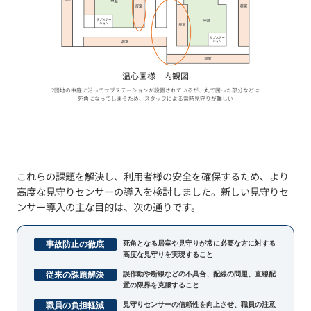
温心園様 内観図
2団地の中庭に沿ってサブステーションが設置されているが、丸で囲った部分などは
死角になってしまうため、スタッフによる常時見守りが難しい
これらの課題を解決し、利用者様の安全を確保するため、より
高度な見守りセンサーの導入を検討しました。新しい見守りセ
ンサー導入の主な目的は、次の通りです。
事故防止の徹底
死角となる居室や見守りが常に必要な方に対する
高度な見守りを実現すること
従来の課題解決
誤作動や断線などの不具合、配線の問題、直線配
置の限界を克服すること
職員の負担軽減
見守りセンサーの信頼性を向上させ、職員の注意