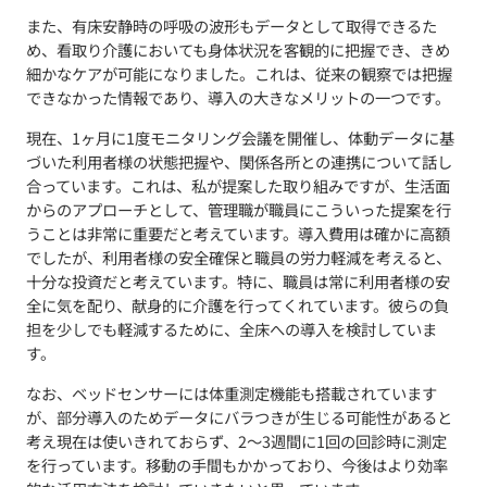
また、有床安静時の呼吸の波形もデータとして取得できるた
め、看取り介護においても身体状況を客観的に把握でき、きめ
細かなケアが可能になりました。これは、従来の観察では把握
できなかった情報であり、導入の大きなメリットの一つです。
現在、1ヶ月に1度モニタリング会議を開催し、体動データに基
づいた利用者様の状態把握や、関係各所との連携について話し
合っています。これは、私が提案した取り組みですが、生活面
からのアプローチとして、管理職が職員にこういった提案を行
うことは非常に重要だと考えています。導入費用は確かに高額
でしたが、利用者様の安全確保と職員の労力軽減を考えると、
十分な投資だと考えています。特に、職員は常に利用者様の安
全に気を配り、献身的に介護を行ってくれています。彼らの負
担を少しでも軽減するために、全床への導入を検討していま
す。
なお、ベッドセンサーには体重測定機能も搭載されています
が、部分導入のためデータにバラつきが生じる可能性があると
考え現在は使いきれておらず、2～3週間に1回の回診時に測定
を行っています。移動の手間もかかっており、今後はより効率