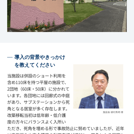
導入の背景やきっかけ
を教えてください
当施設は併設のショート利用を
含め110床を持つ平屋の施設で、
2団地（60床・50床）に分かれて
います。各団地には回廊式の中庭
があり、サブステーションから死
角となる居室が多く存在します。
施設長 植村秀明 様
改築移転当初は低年齢・低介護
度の方々にバランスよく入所い
ただき、死角を埋める形で事故防止に努めていましたが、近年